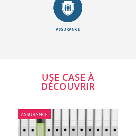
(CRM) qui
résident dans la
simplifient
réduction des
l’engagement
coûts,
client sur tous
l’expérience
ASSURANCE
les canaux et
client et la
améliorent
compétitivité.
l’efficacité des
conseillers et
des services.
USE CASE À
DÉCOUVRIR
ASSURANCE