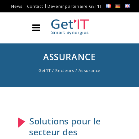
News
Contact
Devenir partenaire GET’IT
ASSURANCE
Get’IT
/
Secteurs
/
Assurance
Solutions pour le
secteur des