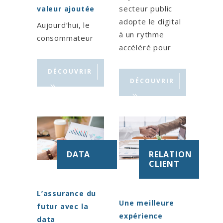
secteur public
valeur ajoutée
adopte le digital
Aujourd’hui, le
à un rythme
consommateur
accéléré pour
choisie leur
une vision
assureur en
DÉCOUVRIR
ambitieuse mise
fonction de la
DÉCOUVRIR
en œuvre de
qualité des
façon concrète,
échanges avec ce
efficace et
dernier. Optez
adaptée à
vers le digital
l’environnement
pour s’adapter
numérique.
DATA
RELATION
aux nouveaux
CLIENT
comportements
Nous associons
de vos clients et
le capital humain
afin de
et les
L’assurance du
Une meilleure
dématérialiser
technologies
futur avec la
expérience
leurs parcours
innovantes pour
data