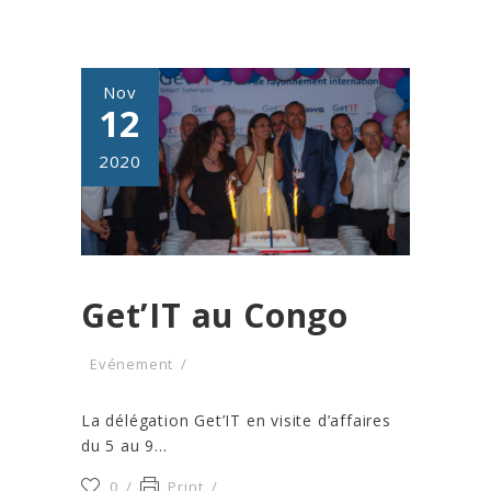
Nov
12
2020
Get’IT au Congo
Evénement
La délégation Get’IT en visite d’affaires
du 5 au 9...
0
Print