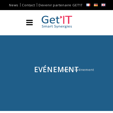
News
Contact
Devenir partenaire GET’IT
EVÉNEMENT
Get’IT
/
Evénement